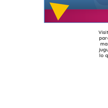
Vis
par
mas
jug
lo 