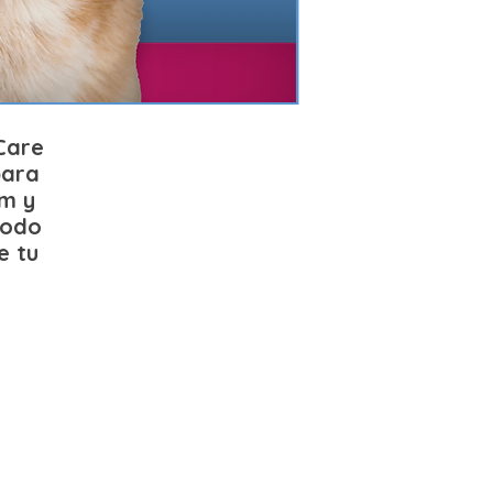
Care
para
m y
todo
e tu